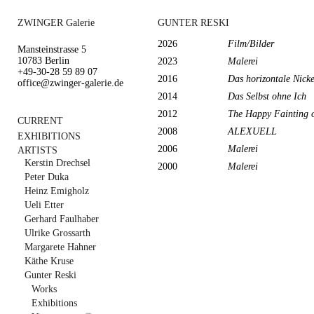
ZWINGER Galerie
GUNTER RESKI
2026
Film/Bilder
Mansteinstrasse 5
10783 Berlin
2023
Malerei
+49-30-28 59 89 07
2016
Das horizontale Nick
office@zwinger-galerie.de
2014
Das Selbst ohne Ich
2012
The Happy Fainting o
CURRENT
2008
ALEXUELL
EXHIBITIONS
2006
Malerei
ARTISTS
Kerstin Drechsel
2000
Malerei
Peter Duka
Heinz Emigholz
Ueli Etter
Gerhard Faulhaber
Ulrike Grossarth
Margarete Hahner
Käthe Kruse
Gunter Reski
Works
Exhibitions